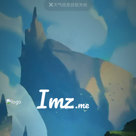
Imz
.me